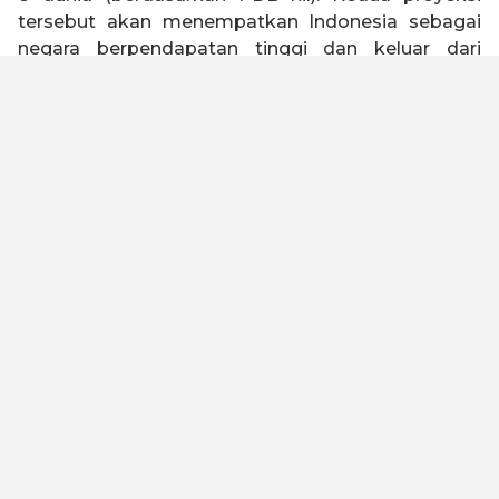
tersebut akan menempatkan Indonesia sebagai
negara berpendapatan tinggi dan keluar dari
jebakan negara kelas menengah (
middle income
trap
).
Indonesia 2045 memiliki visi untuk menjadi negara
tangguh, sejahtera, inklusif, dan berkelanjutan.
Untuk mewujudkan visi tersebut, Kadin Indonesia
telah melakukan kajian dengan melibatkan seluruh
elemen bangsa baik asosiasi, akademisi, serikat
buruh, organisasi keagamaan, pelaku usaha dan
industri untuk merumuskan Peta Jalan Indonesia
Emas 2045. Kami meyakini dengan landasan
filosofi “Gotong Royong” dan “Bhinneka Tunggal
Ika” yang diimplementasikan oleh kualitas SDM
yang unggul, maka visi ini dapat tercapai.
Untuk menjadi negara maju dan lepas dari jebakan
negara kelas menengah, Peta Jalan ini